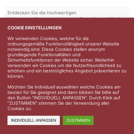
Entdecken Sie die hochwertigen
Nahrungsergänungsprodukte der Firma
Natura Vitalis
COOKIE EINSTELLUNGEN
Jahn & Partner Versicherungsmakler GmbH
-
Versicherungen und Finanzdienstleistungen seit 1986 -
Wir verwenden Cookies, welche für die
Professioneller Rundumschutz seit über 30 Jahren.
ordnungsgemäße Funktionsfähigkeit unserer Website
notwendig sind. Diese Cookies stellen anonym
grundlegende Funktionalitäten und
Sicherheitsfunktionen der Website sicher. Weiterhin
verwenden wir Cookies um die Nutzerfreundlichkeit zu
Impressum
Nutzungsbedingungen
erhöhen und ein bestmögliches Angebot präsentieren zu
können.
Datenschutzerklärung
Therapeutenkatalog
Über uns
Möchten Sie individuell auswählen welche Cookies am
© 2023 Therapeutennews.de
besten für Sie geeignet sind dann klicken Sie bitte auf
den Button "INDIVIDUELL ANPASSEN". Durch Klick auf
"ZUSTIMMEN" stimmen Sie der Verwendung aller
Cookies zu.
INDIVIDUELL ANPASSEN
ZUSTIMMEN