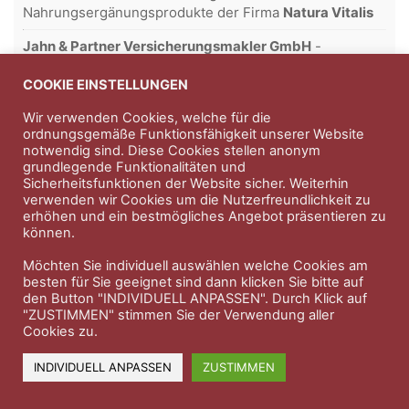
Nahrungsergänungsprodukte der Firma
Natura Vitalis
Jahn & Partner Versicherungsmakler GmbH
-
Versicherungen und Finanzdienstleistungen seit 1986 -
Professioneller Rundumschutz seit über 30 Jahren.
COOKIE EINSTELLUNGEN
Wir verwenden Cookies, welche für die
ordnungsgemäße Funktionsfähigkeit unserer Website
notwendig sind. Diese Cookies stellen anonym
Impressum
Nutzungsbedingungen
grundlegende Funktionalitäten und
Sicherheitsfunktionen der Website sicher. Weiterhin
Datenschutzerklärung
Therapeutenkatalog
Über uns
verwenden wir Cookies um die Nutzerfreundlichkeit zu
erhöhen und ein bestmögliches Angebot präsentieren zu
können.
© 2023 Therapeutennews.de
Möchten Sie individuell auswählen welche Cookies am
besten für Sie geeignet sind dann klicken Sie bitte auf
den Button "INDIVIDUELL ANPASSEN". Durch Klick auf
"ZUSTIMMEN" stimmen Sie der Verwendung aller
Cookies zu.
INDIVIDUELL ANPASSEN
ZUSTIMMEN